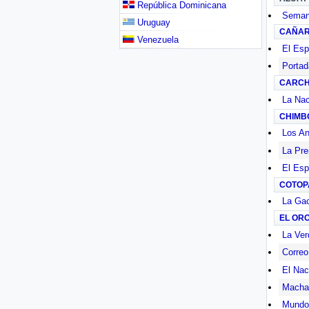
República Dominicana
Semana
Uruguay
CAÑA
Venezuela
El Esp
Portad
CARCH
La Nac
CHIMB
Los A
La Pr
El Esp
COTOP
La Ga
EL OR
La Ver
Correo
El Nac
Machal
Mundo