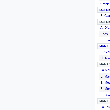
Crónic
LOS RÍ
El Clar
LOS RÍ
Al Día
Ecos
El Pla
MANAB
El Glo
Fb Rad
MANAB
La Ma
El Ma
El Met
El Mer
El Diar
MANAB
La Tar