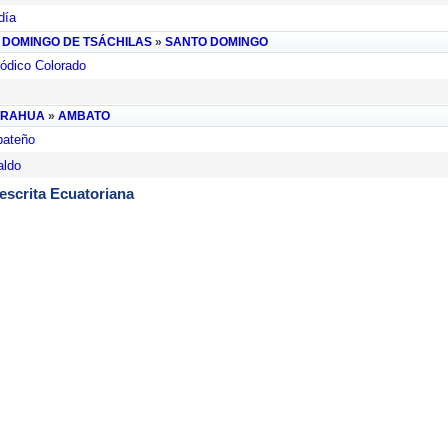
día
 DOMINGO DE TSÁCHILAS
»
SANTO DOMINGO
iódico Colorado
URAHUA
»
AMBATO
bateño
aldo
escrita Ecuatoriana