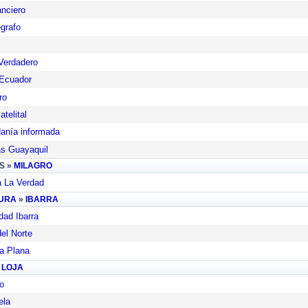
anciero
égrafo
Verdadero
Ecuador
ro
telital
anía informada
as Guayaquil
S »
MILAGRO
 La Verdad
URA
»
IBARRA
dad Ibarra
del Norte
a Plana
»
LOJA
lo
ela