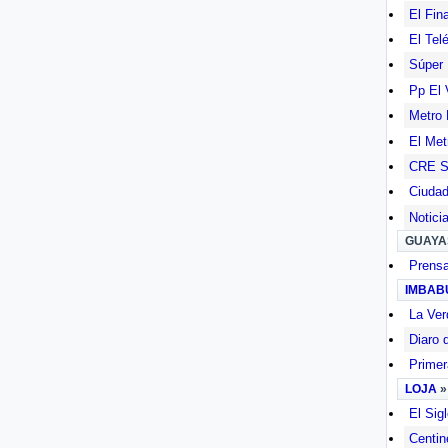
El Fin
El Tel
Súper
Pp El 
Metro 
El Met
CRE Sa
Ciudad
Notici
GUAYA
Prensa
IMBAB
La Ver
Diaro 
Primer
LOJA
El Sig
Centin