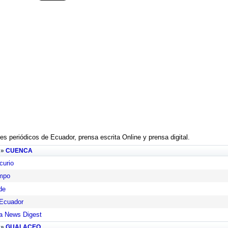
les periódicos de Ecuador, prensa escrita Online y prensa digital.
»
CUENCA
curio
empo
de
Ecuador
a News Digest
 »
GUALACEO