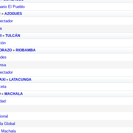
rio El Pueblo
R
»
AZOGUES
ectador
a
I
»
TULCÁN
ión
ORAZO
»
RIOBAMBA
ndes
ensa
ectador
AXI
»
LATACUNGA
ceta
O
»
MACHALA
dad
ional
a Global
 Machala