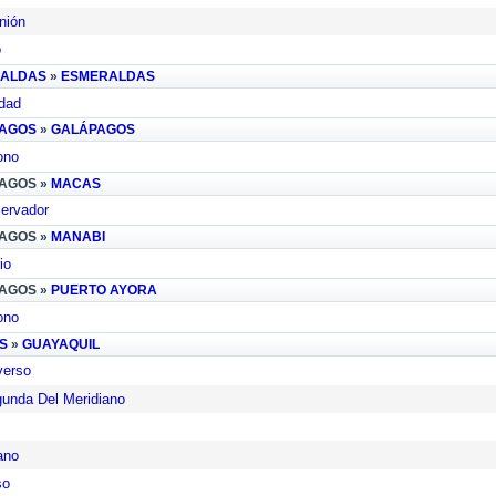
nión
o
ALDAS
»
ESMERALDAS
dad
AGOS
»
GALÁPAGOS
ono
AGOS »
MACAS
ervador
AGOS »
MANABI
io
AGOS »
PUERTO AYORA
ono
S
»
GUAYAQUIL
verso
unda Del Meridiano
ano
so